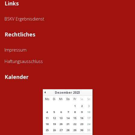
Links
BSKV Ergebnisdienst
Rechtliches
Impressum
Haftungsausschluss
Kalender
Dezember 2023
Mo
Di
Mi
Do
Fr
Sa
So
1
2
3
4
5
6
7
8
9
10
11
12
13
14
15
16
17
18
19
20
21
22
23
24
25
26
27
28
29
30
31