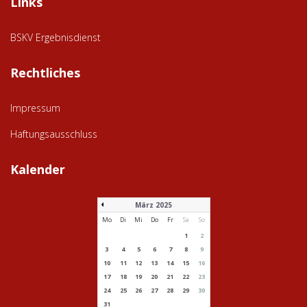
Links
BSKV Ergebnisdienst
Rechtliches
Impressum
Haftungsausschluss
Kalender
März 2025
Mo
Di
Mi
Do
Fr
Sa
So
1
2
3
4
5
6
7
8
9
10
11
12
13
14
15
16
17
18
19
20
21
22
23
24
25
26
27
28
29
30
31