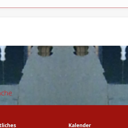
ache
tliches
Kalender