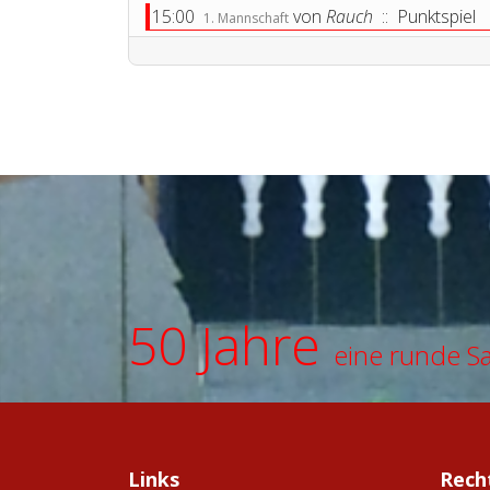
15:00
von
Rauch
:: Punktspiel
1. Mannschaft
50 Jahre
eine runde S
Links
Rech