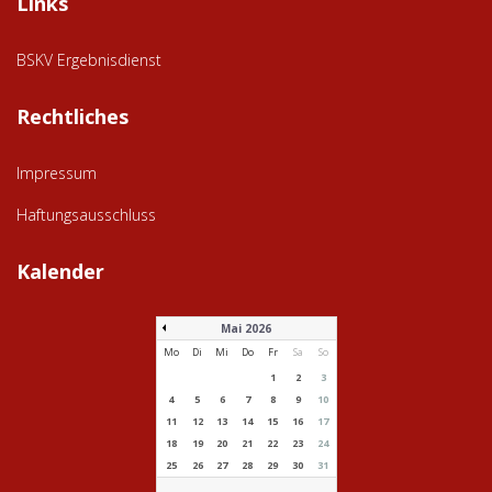
Links
BSKV Ergebnisdienst
Rechtliches
Impressum
Haftungsausschluss
Kalender
Mai 2026
Mo
Di
Mi
Do
Fr
Sa
So
1
2
3
4
5
6
7
8
9
10
11
12
13
14
15
16
17
18
19
20
21
22
23
24
25
26
27
28
29
30
31