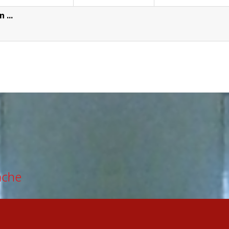
 ...
ache