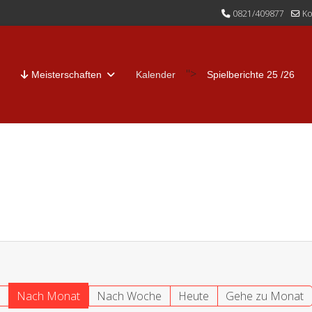
0821/409877
Ko
">
Meisterschaften
Kalender
Spielberichte 25 /26
r
Nach Monat
Nach Woche
Heute
Gehe zu Monat