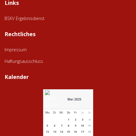
Links
BSKV Ergebnisdienst
Rechtliches
Impressum
Haftungsausschluss
Kalender
Mai 2025
Mo
Di
Mi
Do
Fr
Sa
So
1
2
3
4
5
6
7
8
9
10
11
12
13
14
15
16
17
18