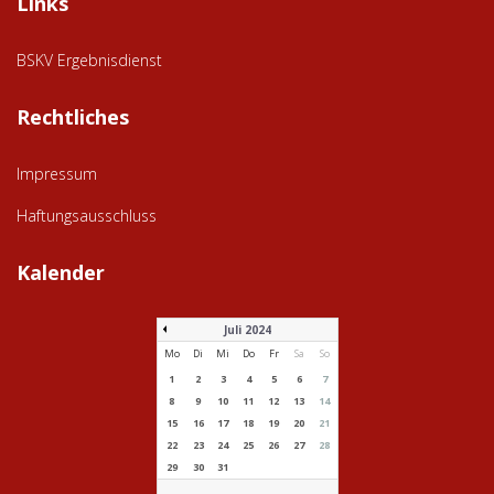
Links
BSKV Ergebnisdienst
Rechtliches
Impressum
Haftungsausschluss
Kalender
Juli 2024
Mo
Di
Mi
Do
Fr
Sa
So
1
2
3
4
5
6
7
8
9
10
11
12
13
14
15
16
17
18
19
20
21
22
23
24
25
26
27
28
29
30
31