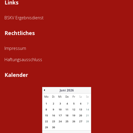
Links
BSKV Ergebnisdienst
Rechtliches
Impressum
Haftungsausschluss
Kalender
Juni 2026
Mo
Di
Mi
Do
Fr
Sa
So
1
2
3
4
5
6
7
8
9
10
11
12
13
14
15
16
17
18
19
20
21
22
23
24
25
26
27
28
29
30