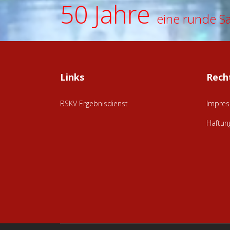
50 Jahre
eine runde S
Links
Rech
BSKV Ergebnisdienst
Impre
Haftun