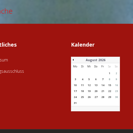
ache
tliches
Kalender
ssum
August 2026
Mo
Di
Mi
Do
Fr
Sa
So
gsausschluss
1
2
3
4
5
6
7
8
9
10
11
12
13
14
15
16
17
18
19
20
21
22
23
24
25
26
27
28
29
30
31