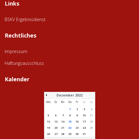
Links
BSKV Ergebnisdienst
Rechtliches
Impressum
Haftungsausschluss
Kalender
Dezember 2022
Mo
Di
Mi
Do
Fr
Sa
So
1
2
3
4
5
6
7
8
9
10
11
12
13
14
15
16
17
18
19
20
21
22
23
24
25
26
27
28
29
30
31